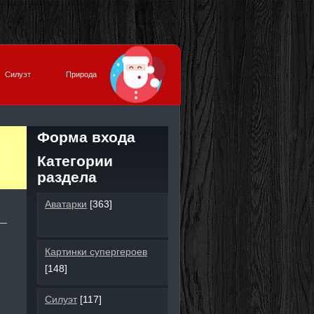
Силуэт
Природа
Форма входа
Категории
раздела
Аватарки
[363]
Картинки супергероев
[148]
Силуэт
[117]