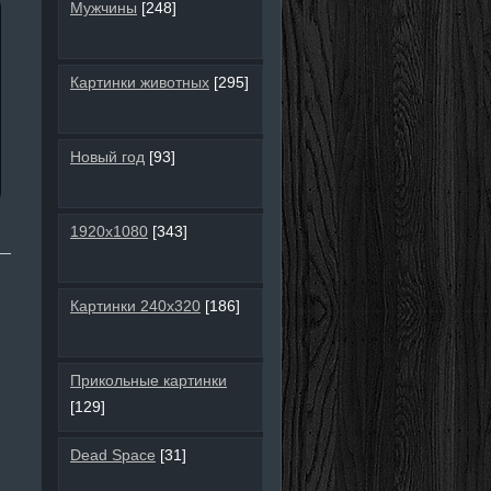
Мужчины
[248]
Картинки животных
[295]
Новый год
[93]
1920х1080
[343]
Картинки 240х320
[186]
Прикольные картинки
[129]
Dead Space
[31]