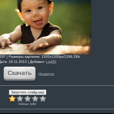
4297 |
Размеры картинки
: 1920x1200px/1266.2Kb
Дата
: 19.11.2013 |
Добавил
:
LediDi
Скачать
Нравится
Рейтинг
:
1.0
/
1