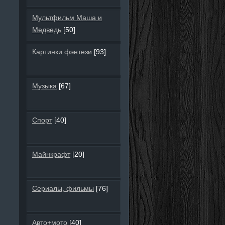
Мультфильм Маша и
Медведь
[50]
Картинки фэнтези
[93]
Музыка
[67]
Спорт
[40]
Майнкрафт
[20]
Сериалы, фильмы
[76]
Авто+мото
[40]