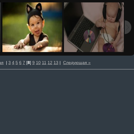
ая
|
3
4
5
6
7
[
8
]
9
10
11
12
13
|
Следующая »