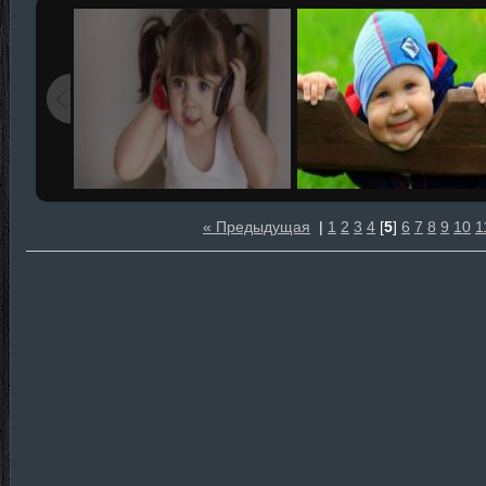
« Предыдущая
|
1
2
3
4
[
5
]
6
7
8
9
10
1