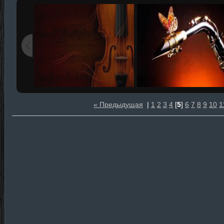
« Предыдущая
|
1
2
3
4
[
5
]
6
7
8
9
10
1