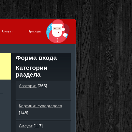
Силуэт
Природа
Форма входа
Категории
раздела
Аватарки
[363]
Картинки супергероев
[148]
Силуэт
[117]