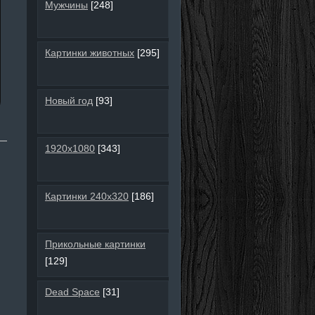
Мужчины
[248]
Картинки животных
[295]
Новый год
[93]
1920х1080
[343]
Картинки 240х320
[186]
Прикольные картинки
[129]
Dead Space
[31]