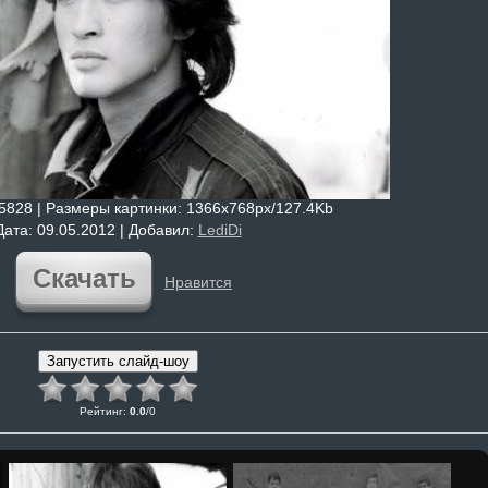
 5828 |
Размеры картинки
: 1366x768px/127.4Kb
Дата
: 09.05.2012 |
Добавил
:
LediDi
Скачать
Нравится
Рейтинг
:
0.0
/
0