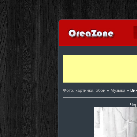
Фото, картинки, обои
»
Музыка
» Вик
Чер