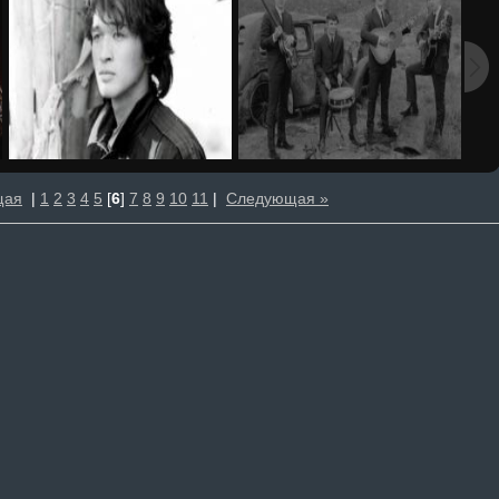
щая
|
1
2
3
4
5
[
6
]
7
8
9
10
11
|
Следующая »