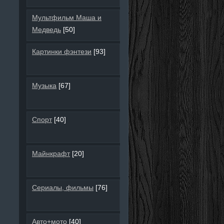
Мультфильм Маша и
Медведь
[50]
Картинки фэнтези
[93]
Музыка
[67]
Спорт
[40]
Майнкрафт
[20]
Сериалы, фильмы
[76]
Авто+мото
[40]