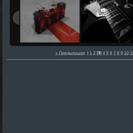
« Предыдущая
|
1
2
[
3
]
4
5
6
7
8
9
10
1