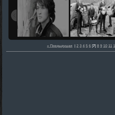
« Предыдущая
|
2
3
4
5
6
[
7
]
8
9
10
11