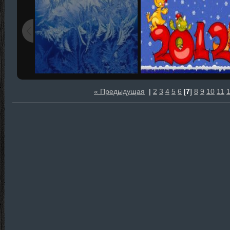
« Предыдущая
|
2
3
4
5
6
[
7
]
8
9
10
11