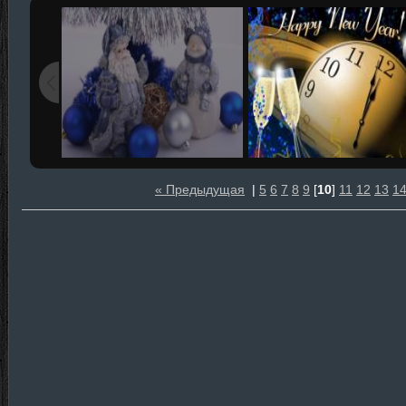
« Предыдущая
|
5
6
7
8
9
[
10
]
11
12
13
1