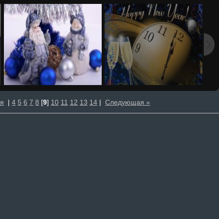
я
|
4
5
6
7
8
[
9
]
10
11
12
13
14
|
Следующая »