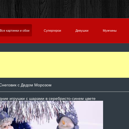
Все картинки и обои
Супергерои
Девушки
Мужчины
Снеговик с Дедом Морозом
дние игрушки с шарами в серебристо-синем цвете