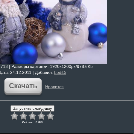
4713 |
Размеры картинки
: 1920x1200px/978.6Kb
Дата
: 24.12.2011 |
Добавил
:
LediDi
Скачать
Нравится
Рейтинг
:
0.0
/
0