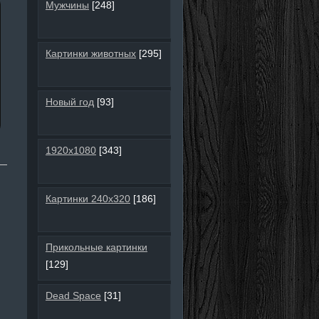
Мужчины
[248]
Картинки животных
[295]
Новый год
[93]
1920х1080
[343]
Картинки 240х320
[186]
Прикольные картинки
[129]
Dead Space
[31]