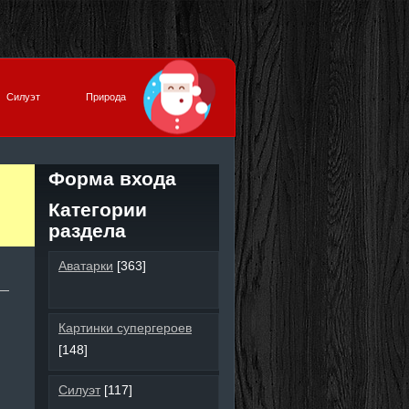
Силуэт
Природа
Форма входа
Категории
раздела
Аватарки
[363]
Картинки супергероев
[148]
Силуэт
[117]