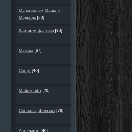
Мультфильм Маша и
Медведь
[50]
Картинки фэнтези
[93]
Музыка
[67]
Спорт
[40]
Майнкрафт
[20]
Сериалы, фильмы
[76]
Авто+мото
[40]