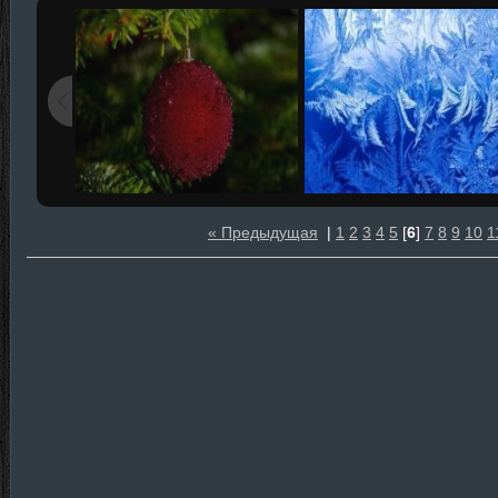
« Предыдущая
|
1
2
3
4
5
[
6
]
7
8
9
10
1