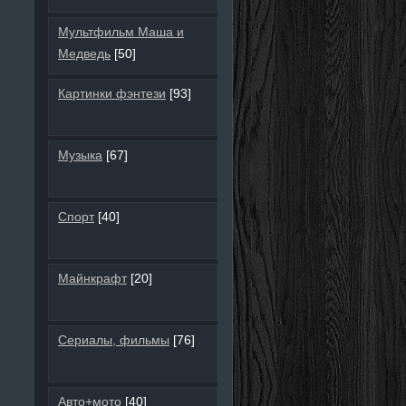
Мультфильм Маша и
Медведь
[50]
Картинки фэнтези
[93]
Музыка
[67]
Спорт
[40]
Майнкрафт
[20]
Сериалы, фильмы
[76]
Авто+мото
[40]