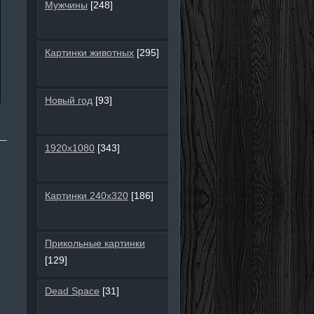
Мужчины
[248]
Картинки животных
[295]
Новый год
[93]
1920х1080
[343]
Картинки 240х320
[186]
Прикольные картинки
[129]
Dead Space
[31]