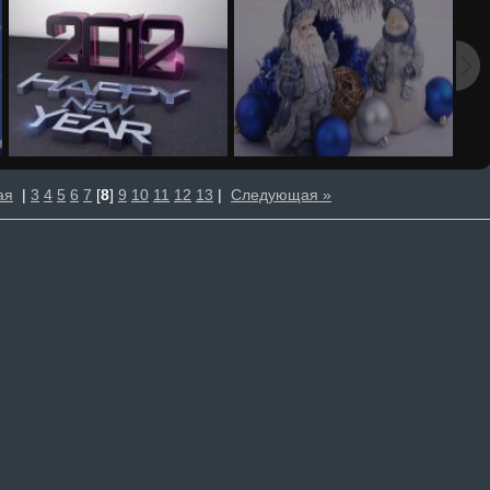
ая
|
3
4
5
6
7
[
8
]
9
10
11
12
13
|
Следующая »