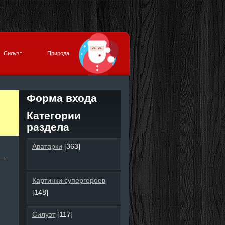
Силуэт
Природа
Форма входа
Категории
раздела
Аватарки
[363]
Картинки супергероев
[148]
Силуэт
[117]