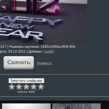
5117 |
Размеры картинки
: 1920x1080px/808.9Kb
Дата
: 24.12.2011 |
Добавил
:
LediDi
Скачать
Нравится
Рейтинг
:
0.0
/
0