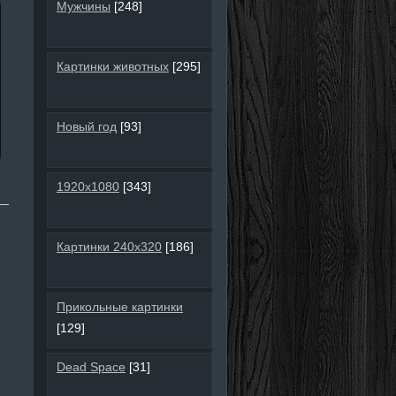
Мужчины
[248]
Картинки животных
[295]
Новый год
[93]
1920х1080
[343]
Картинки 240х320
[186]
Прикольные картинки
[129]
Dead Space
[31]