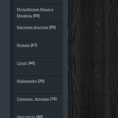
Мультфильм Маша и
Медведь
[50]
Картинки фэнтези
[93]
Музыка
[67]
Спорт
[40]
Майнкрафт
[20]
Сериалы, фильмы
[76]
Авто+мото
[40]