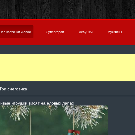
Все картинки и обои
Супергерои
Девушки
Мужчины
Три снеговика
ивые игрушки висят на еловых лапах