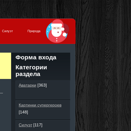
Силуэт
Природа
Форма входа
Категории
раздела
Аватарки
[363]
Картинки супергероев
[148]
Силуэт
[117]