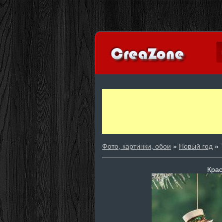
Фото, картинки, обои
»
Новый год
» 
Крас