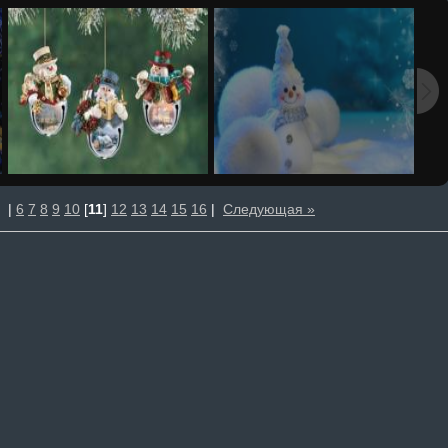
|
6
7
8
9
10
[
11
]
12
13
14
15
16
|
Следующая »