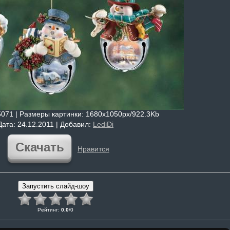
5071 |
Размеры картинки
: 1680x1050px/922.3Kb
Дата
: 24.12.2011 |
Добавил
:
LediDi
Скачать
Нравится
Рейтинг
:
0.0
/
0