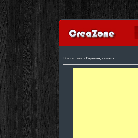
Все картики
» Сериалы, фильмы