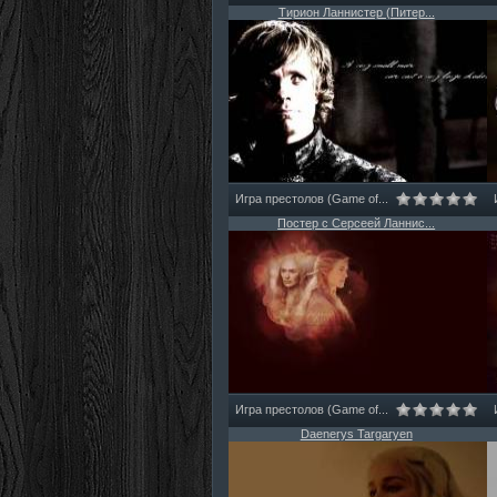
Тирион Ланнистер (Питер...
Игра престолов (Game of...
Постер с Серсеей Ланнис...
Игра престолов (Game of...
Daenerys Targaryen