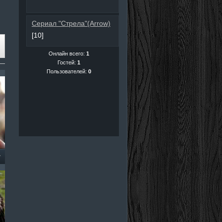
Сериал "Стрела"(Arrow)
[10]
Онлайн всего:
1
Гостей:
1
Пользователей:
0