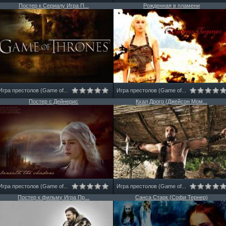
Постер к Сериалу Игра П...
Рожденная в пламени
Игра престолов (Game of...
Игра престолов (Game of...
Постер с Дейнерис
Кхал Дрого (Джейсон Мом...
Игра престолов (Game of...
Игра престолов (Game of...
Постер к фильму Игра Пр...
Санса Старк (Софи Тернер)